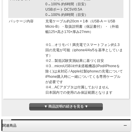
0→100% 約6時間（目安）
USBポート DC5V/0.5A
0→100% 約8時間（目安）
パッケージ内容
充電ケーブル約20cm × 1本（USB-A ー USB
Micro-B）・取扱説明書（保証書付） ・（外箱
幅125×高さ170×厚み27mm）
※1…オリモバ！満充電でスマートフォン約1.3
回の充電が可能（iphone4/4s/5を基準としていま
す）
※2…製造試験実測結果に基づく目安
※3…microUSBｺﾈｸﾀ未搭載機器(iPod/iPhoneを
除く)は未対応 / Apple社製iphoneの充電について
iPhone購入時に一緒についてくる専用ケーブル
が必要です
※4…ACアダプタは付属しておりません
日本国内での使用のみ保証範囲となります
▼ 商品説明の続きを見る ▼
関連商品