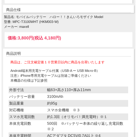
商品仕様
製品名: モバイルバッテリー ハロー！！きんいろモザイク Model
型番: MPC-T3100WHT (HKM003-W)
メーカー: maxell
価格:
3,800円
(税込 4,180円)
商品説明
商品は、ご注文確定後１０営業日以内に商品を出荷いたします
Android端末用充電ケーブル付属（USB-A ー USB Micro-B）
注意）iPhone専用充電ケーブルは別途ご準備ください
本機器の仕様は下記参照
外形寸法
幅63×高さ110×厚み11mm
バッテリー容量
3100mAh
製品重量
約95g
対応機種
スマホ全機種 ※３
スマホ充電回数
約1.3回（オリモバ！満充電時）※１
本体充電回数
500回 ※バッテリー本体の繰り返し充電回数
※２
本体充電時間
ACアダプタ DC5V/0.7A以上 ※4