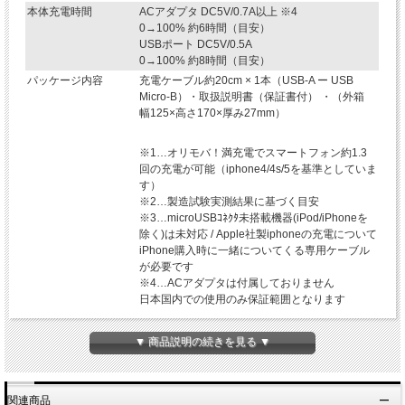
本体充電時間
ACアダプタ DC5V/0.7A以上 ※4
0→100% 約6時間（目安）
USBポート DC5V/0.5A
0→100% 約8時間（目安）
パッケージ内容
充電ケーブル約20cm × 1本（USB-A ー USB
Micro-B）・取扱説明書（保証書付） ・（外箱
幅125×高さ170×厚み27mm）
※1…オリモバ！満充電でスマートフォン約1.3
回の充電が可能（iphone4/4s/5を基準としていま
す）
※2…製造試験実測結果に基づく目安
※3…microUSBｺﾈｸﾀ未搭載機器(iPod/iPhoneを
除く)は未対応 / Apple社製iphoneの充電について
iPhone購入時に一緒についてくる専用ケーブル
が必要です
※4…ACアダプタは付属しておりません
日本国内での使用のみ保証範囲となります
▼ 商品説明の続きを見る ▼
関連商品