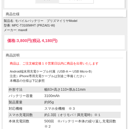
商品仕様
製品名: モバイルバッテリー プリズマイリヤModel
型番: MPC-T3100WHT (PRZA01-W)
メーカー: maxell
価格:
3,800円
(税込 4,180円)
商品説明
商品は、ご注文確定後１０営業日以内に商品を出荷いたします
Android端末用充電ケーブル付属（USB-A ー USB Micro-B）
注意）iPhone専用充電ケーブルは別途ご準備ください
本機器の仕様は下記参照
外形寸法
幅63×高さ110×厚み11mm
バッテリー容量
3100mAh
製品重量
約95g
対応機種
スマホ全機種 ※３
スマホ充電回数
約1.3回（オリモバ！満充電時）※１
本体充電回数
500回 ※バッテリー本体の繰り返し充電回数
※２