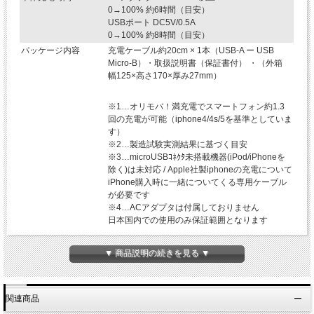
0→100% 約6時間（目安）
USBポート DC5V/0.5A
0→100% 約8時間（目安）
パッケージ内容
充電ケーブル約20cm × 1本（USB-A ー USB
Micro-B）・取扱説明書（保証書付） ・（外箱
幅125×高さ170×厚み27mm）
※1…オリモバ！満充電でスマートフォン約1.3
回の充電が可能（iphone4/4s/5を基準としていま
す）
※2…製造試験実測結果に基づく目安
※3…microUSBｺﾈｸﾀ未搭載機器(iPod/iPhoneを
除く)は未対応 / Apple社製iphoneの充電について
iPhone購入時に一緒についてくる専用ケーブル
が必要です
※4…ACアダプタは付属しておりません
日本国内での使用のみ保証範囲となります
▼ 商品説明の続きを見る ▼
関連商品