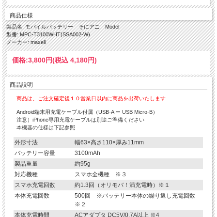
商品仕様
製品名: モバイルバッテリー そにアニ Model
型番: MPC-T3100WHT(SSA002-W)
メーカー: maxell
価格:
3,800円
(税込 4,180円)
商品説明
商品は、ご注文確定後１０営業日以内に商品を出荷いたします
Android端末用充電ケーブル付属（USB-A ー USB Micro-B）
注意）iPhone専用充電ケーブルは別途ご準備ください
本機器の仕様は下記参照
外形寸法
幅63×高さ110×厚み11mm
バッテリー容量
3100mAh
製品重量
約95g
対応機種
スマホ全機種 ※３
スマホ充電回数
約1.3回（オリモバ！満充電時）※１
本体充電回数
500回 ※バッテリー本体の繰り返し充電回数
※２
本体充電時間
ACアダプタ DC5V/0.7A以上 ※4