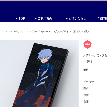
エヴァンゲリオン
パワーバンクModel エヴァンゲリオン 渚カヲル（黒）
パワーバンクM
（黒）
価格:
メーカー：
型番：
数量:
在庫: