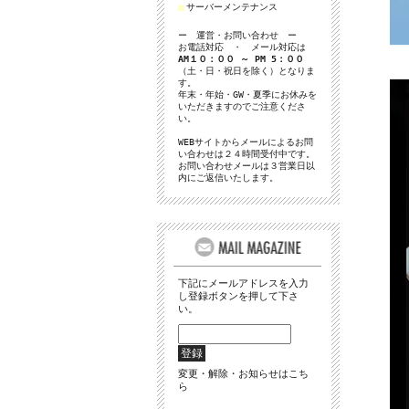
■
サーバーメンテナンス
ー 運営・お問い合わせ ー
お電話対応 ・ メール対応は
AM１０：００ ～ PM 5：００
（土・日・祝日を除く）となりま
す。
年末・年始・GW・夏季にお休みを
いただきますのでご注意くださ
い。
WEBサイトからメールによるお問
い合わせは２４時間受付中です。
お問い合わせメールは３営業日以
内にご返信いたします。
下記にメールアドレスを入力
し登録ボタンを押して下さ
い。
変更・解除・お知らせはこち
ら