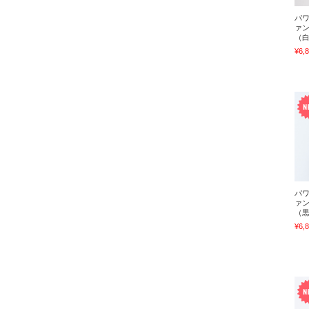
パワ
ァ
（
¥6,
パワ
ァ
（
¥6,