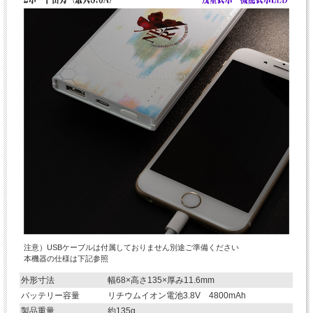
注意）
USBケーブルは付属しておりません
別途ご準備ください
本機器の仕様は下記参照
外形寸法
幅68×高さ135×厚み11.6mm
バッテリー容量
リチウムイオン電池3.8V 4800mAh
製品重量
約135g