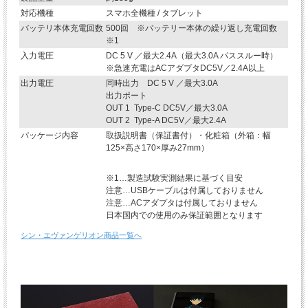
対応機種
スマホ全機種 / タブレット
バッテリ本体充電回数
500回 ※バッテリー本体の繰り返し充電回数
※1
入力電圧
DC 5 V ／最大2.4A（最大3.0A パススルー時）
※急速充電はACアダプタDC5V／2.4A以上
出力電圧
同時出力 DC 5 V ／最大3.0A
出力ポート
OUT 1 Type-C DC5V
／
最大3.0A
OUT 2 Type-A DC5V／最大2.4A
パッケージ内容
取扱説明書（保証書付）・化粧箱（外箱：幅
125×高さ170×厚み27mm）
※1…製造試験実測結果に基づく目安
注意…
USBケーブルは付属しておりません
注意…ACアダプタは付属しておりません
日本国内での使用のみ保証範囲となります
シン・エヴァンゲリオン商品一覧へ