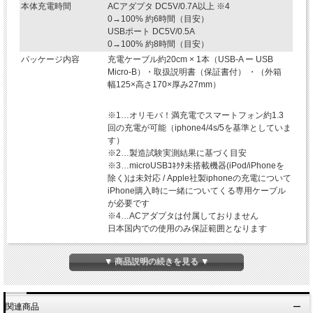
本体充電時間
ACアダプタ DC5V/0.7A以上 ※4
0→100% 約6時間（目安）
USBポート DC5V/0.5A
0→100% 約8時間（目安）
パッケージ内容
充電ケーブル約20cm × 1本（USB-A ー USB
Micro-B）・取扱説明書（保証書付） ・（外箱
幅125×高さ170×厚み27mm）
※1…オリモバ！満充電でスマートフォン約1.3
回の充電が可能（iphone4/4s/5を基準としていま
す）
※2…製造試験実測結果に基づく目安
※3…microUSBｺﾈｸﾀ未搭載機器(iPod/iPhoneを
除く)は未対応 / Apple社製iphoneの充電について
iPhone購入時に一緒についてくる専用ケーブル
が必要です
※4…ACアダプタは付属しておりません
日本国内での使用のみ保証範囲となります
▼ 商品説明の続きを見る ▼
関連商品