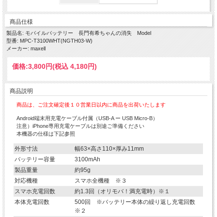
商品仕様
製品名: モバイルバッテリー 長門有希ちゃんの消失 Model
型番: MPC-T3100WHT(NGTH03-W)
メーカー: maxell
価格:
3,800円
(税込 4,180円)
商品説明
商品は、ご注文確定後１０営業日以内に商品を出荷いたします
Android端末用充電ケーブル付属（USB-A ー USB Micro-B）
注意）iPhone専用充電ケーブルは別途ご準備ください
本機器の仕様は下記参照
外形寸法
幅63×高さ110×厚み11mm
バッテリー容量
3100mAh
製品重量
約95g
対応機種
スマホ全機種 ※３
スマホ充電回数
約1.3回（オリモバ！満充電時）※１
本体充電回数
500回 ※バッテリー本体の繰り返し充電回数
※２