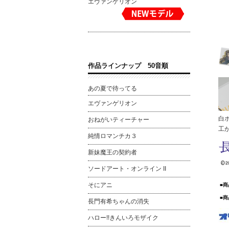
エヴァンゲリオン
作品ラインナップ 50音順
あの夏で待ってる
エヴァンゲリオン
白
おねがいティーチャー
工
純情ロマンチカ３
新妹魔王の契約者
ソードアート・オンライン II
そにアニ
■
■
長門有希ちゃんの消失
ハロー!!きんいろモザイク