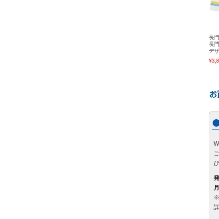
長
長
デザ
¥3,
月