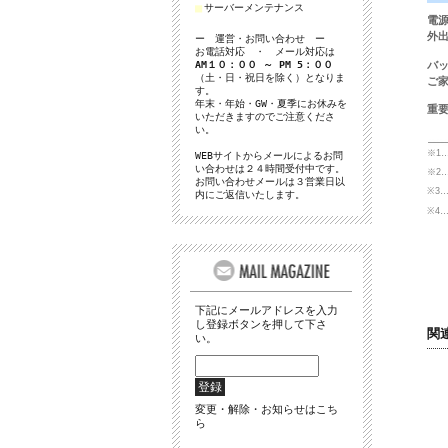
■
サーバーメンテナンス
ー 運営・お問い合わせ ー
お電話対応 ・ メール対応は
AM１０：００ ～ PM 5：００
（土・日・祝日を除く）となりま
す。
年末・年始・GW・夏季にお休みを
いただきますのでご注意くださ
い。
WEBサイトからメールによるお問
い合わせは２４時間受付中です。
お問い合わせメールは３営業日以
内にご返信いたします。
下記にメールアドレスを入力
し登録ボタンを押して下さ
関
い。
変更・解除・お知らせはこち
ら