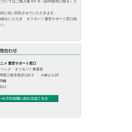
についてはご購入後 6ケ月（国内使用に限る）と
囲内に従い対応させていただきます。
連絡をいただき オリモバ！運営サポート窓口宛
さい。
ニメ 運営サポート窓口
スペック オリモバ！事業部
4 静岡県三島市長伏126-3 小林ビル1F
5758
0912