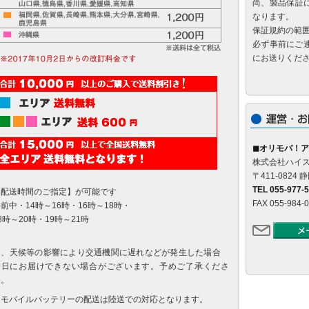
尚、製品保証
なります。
保証規約の範
必ず事前にご
にお送りくだ
◼オリモバ！ア
株式会社ハイ
〒411-082
TEL 055-977-
【配送時間のご指定】が可能です
FAX 055-984-
前中・14時～16時・16時～18時・
8時～20時・19時～21時
尚、天候等の影響により交通機関に遅れなどが発生した場合
期日にお届けできない場合がございます。予めご了承くださ
い。
※モバイルバッテリーの配送は陸送での対応となります。