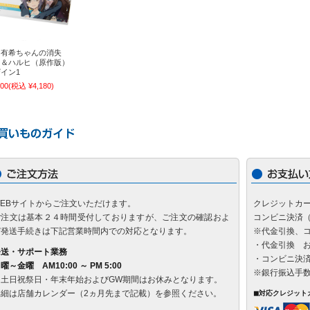
門有希ちゃんの消失
門＆ハルヒ（原作版）
イン1
800
(税込 ¥4,180)
WEBサイトからご注文いただけます。
クレジットカ
ご注文は基本２４時間受付しておりますが、ご注文の確認およ
コンビニ決済
び発送手続きは下記営業時間内での対応となります。
※代金引換、
・代金引換 お
発送・サポート業務
・コンビニ決済
曜～金曜 AM10:00 ～ PM 5:00
※銀行振込手
※土日祝祭日・年末年始およびGW期間はお休みとなります。
詳細は店舗カレンダー（2ヵ月先まで記載）を参照ください。
◼対応クレジット