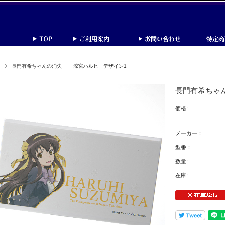
長門有希ちゃんの消失
涼宮ハルヒ デザイン1
長門有希ちゃ
価格:
メーカー：
型番：
数量:
在庫: