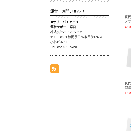
運営・お問い合わせ
長
デザ
◼オリモバ！アニメ
運営サポート窓口
¥3,
株式会社ハイスペック
〒411-0824 静岡県三島市長伏126-3
小林ビル１F
TEL 055-977-5758
長
鶴屋
¥3,