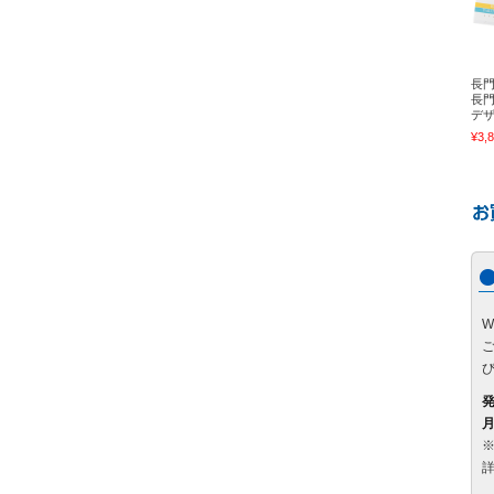
長
長
デザ
¥3,
月