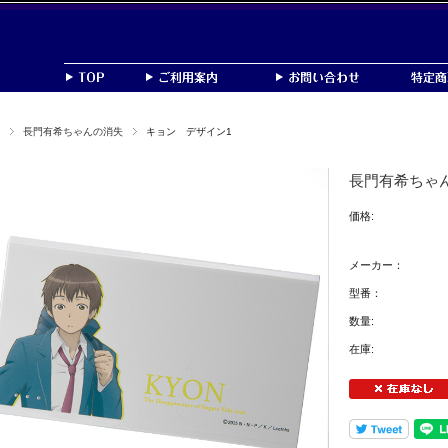
長門有希ちゃんの消失
キョン デザイン1
長門有希ちゃ
価格:
メーカー：
型番：
数量:
在庫: