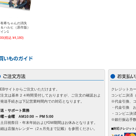
門有希ちゃんの消失
門＆ハルヒ（原作版）
イン1
800
(税込 ¥4,180)
WEBサイトからご注文いただけます。
クレジットカ
ご注文は基本２４時間受付しておりますが、ご注文の確認およ
コンビニ決済
び発送手続きは下記営業時間内での対応となります。
※代金引換、
・代金引換 お
発送・サポート業務
・コンビニ決済
曜～金曜 AM10:00 ～ PM 5:00
※銀行振込手
※土日祝祭日・年末年始およびGW期間はお休みとなります。
詳細は店舗カレンダー（2ヵ月先まで記載）を参照ください。
◼対応クレジット