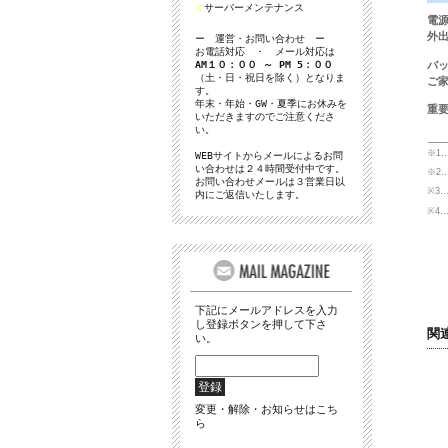
■
サーバーメンテナンス
ー 運営・お問い合わせ ー
お電話対応 ・ メール対応は
AM１０：００ ～ PM 5：００
（土・日・祝日を除く）となりま
す。
年末・年始・GW・夏季にお休みを
いただきますのでご注意くださ
い。
WEBサイトからメールによるお問
い合わせは２４時間受付中です。
お問い合わせメールは３営業日以
内にご返信いたします。
下記にメールアドレスを入力
し登録ボタンを押して下さ
関
い。
変更・解除・お知らせはこち
ら