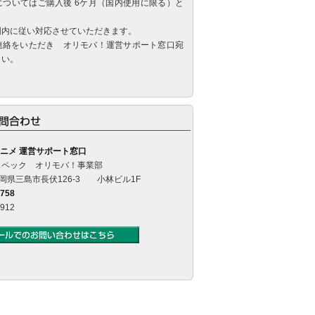
についてはご購入後 6ケ月（国内使用に限る）と
囲内に従い対応させていただきます。
連絡をいただき オリモバ！運営サポート窓口宛
さい。
ニメ 運営サポート窓口
スペック オリモバ！事業部
4 静岡県三島市長伏126-3 小林ビル1F
5758
0912