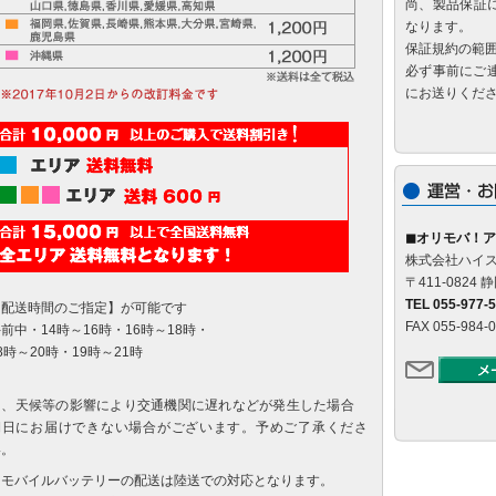
尚、製品保証
なります。
保証規約の範
必ず事前にご
にお送りくだ
◼オリモバ！ア
株式会社ハイ
〒411-082
TEL 055-977-
【配送時間のご指定】が可能です
FAX 055-984-
前中・14時～16時・16時～18時・
8時～20時・19時～21時
尚、天候等の影響により交通機関に遅れなどが発生した場合
期日にお届けできない場合がございます。予めご了承くださ
い。
※モバイルバッテリーの配送は陸送での対応となります。