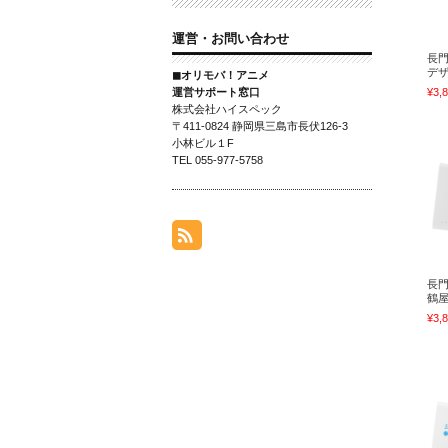
運営・お問い合わせ
長
デザ
◼オリモバ！アニメ
運営サポート窓口
¥3,
株式会社ハイスペック
〒411-0824 静岡県三島市長伏126-3
小林ビル１F
TEL 055-977-5758
長
鶴屋
¥3,