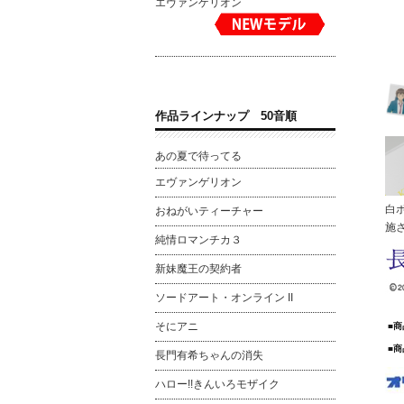
エヴァンゲリオン
作品ラインナップ 50音順
あの夏で待ってる
エヴァンゲリオン
白
おねがいティーチャー
施
純情ロマンチカ３
新妹魔王の契約者
ソードアート・オンライン II
そにアニ
■
■
長門有希ちゃんの消失
ハロー!!きんいろモザイク